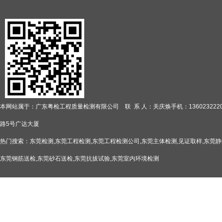
本网站属于：广东粤检工程质量检测有限公司 联 系 人：关庆焕手机：13602322203电话：0
路5号广达大厦
热门搜索：东莞检测,东莞工程检测,东莞工程检测公司,东莞主体检测,见证取样,东莞静
东莞钢筋送检,
东莞砂石送检,东莞抗拔试验,东莞室内环境检测