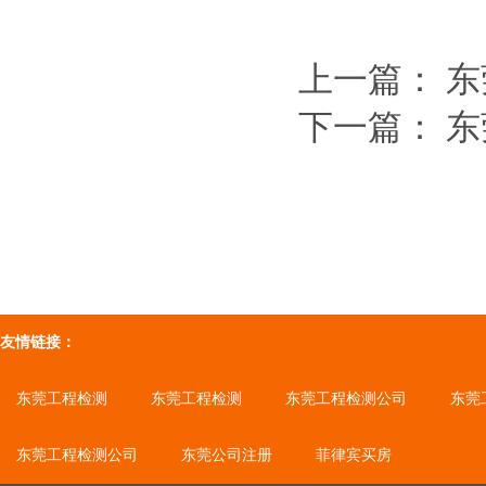
上一篇：
东
下一篇：
东
友情链接：
东莞工程检测
东莞工程检测
东莞工程检测公司
东莞
东莞工程检测公司
东莞公司注册
菲律宾买房