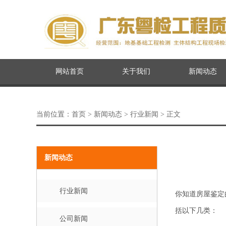
网站首页
关于我们
新闻动态
当前位置：
首页
>
新闻动态
> 行业新闻 > 正文
新闻动态
行业新闻
你知道房屋鉴定
括以下几类：
公司新闻