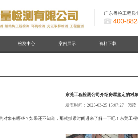
广东粤检工程质
400-882
检测中心
案例展示
资料下载
东莞工程检测公司介绍房屋鉴定的对
发表时间：2025-03-25 15:07:27 阅读
的对象有哪些？如果还不知道，那就抓紧时间进来了解一下吧！
东莞工程