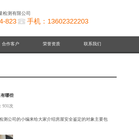
量检测有限公司
4-823
手机：13602322203
合作客户
荣誉资质
联系我们
象有哪些
：931次
检测公司
的小编来给大家介绍房屋安全鉴定的对象主要包