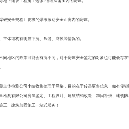
等地下建设工程施工边缘2倍埋深范围内的房屋。
爆破安全规程》要求的爆破振动安全距离内的房屋。
、主体结构有明显下沉、裂缝、腐蚀等情况的。
不同地区的政策可能会有所不同，对于房屋安全鉴定的对象也可能会存在
。
莞主体检测
公司小编收集整理于网络，目的在于传递更多信息，如有侵犯
量检测有限公司房屋鉴定、工程设计、建筑结构改造、加固补强、建筑防
施工、建筑加固施工一站式服务！